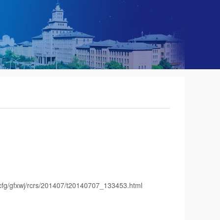
cfg/gfxwj/rcrs/201407/t20140707_133453.html